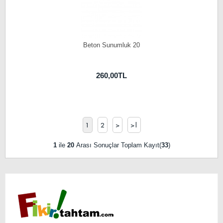
Beton Sunumluk 20
260,00TL
1
2
>
>|
1
ile
20
Arası Sonuçlar Toplam Kayıt(
33
)