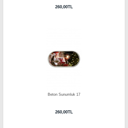
260,00TL
Beton Sunumluk 17
260,00TL