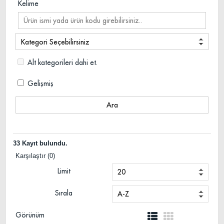
Kelime
Alt kategorileri dahi et.
Gelişmiş
33 Kayıt bulundu.
Karşılaştır (0)
Limit
Sırala
Görünüm