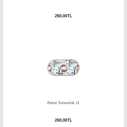
260,00TL
Beton Sunumluk 11
260,00TL